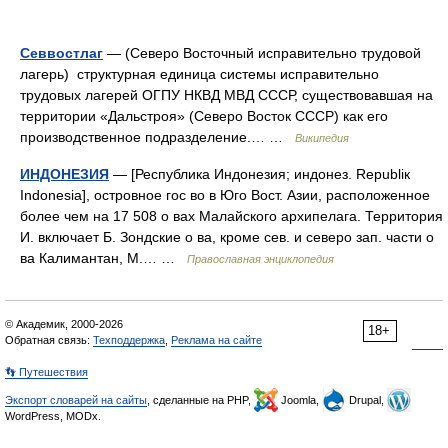
Севвостлаг
— (Северо Восточный исправительно трудовой
лагерь) структурная единица системы исправительно
трудовых лагерей ОГПУ НКВД МВД СССР, существовавшая на
территории «Дальстроя» (Северо Восток СССР) как его
производственное подразделение.… …
Википедия
ИНДОНЕЗИЯ
— [Республика Индонезия; индонез. Republiк
Indonesia], островное гос во в Юго Вост. Азии, расположенное
более чем на 17 508 о вах Малайского архипелага. Территория
И. включает Б. Зондские о ва, кроме сев. и северо зап. части о
ва Калимантан, М.… …
Православная энциклопедия
© Академик, 2000-2026
18+
Обратная связь:
Техподдержка
,
Реклама на сайте
👣 Путешествия
Экспорт словарей на сайты
, сделанные на PHP,
Joomla,
Drupal,
WordPress, MODx.