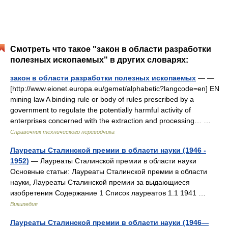
Смотреть что такое "закон в области разработки
полезных ископаемых" в других словарях:
закон в области разработки полезных ископаемых
— —
[http://www.eionet.europa.eu/gemet/alphabetic?langcode=en] EN
mining law A binding rule or body of rules prescribed by a
government to regulate the potentially harmful activity of
enterprises concerned with the extraction and processing… …
Справочник технического переводчика
Лауреаты Сталинской премии в области науки (1946 -
1952)
— Лауреаты Сталинской премии в области науки
Основные статьи: Лауреаты Сталинской премии в области
науки, Лауреаты Сталинской премии за выдающиеся
изобретения Содержание 1 Список лауреатов 1.1 1941 …
Википедия
Лауреаты Сталинской премии в области науки (1946—